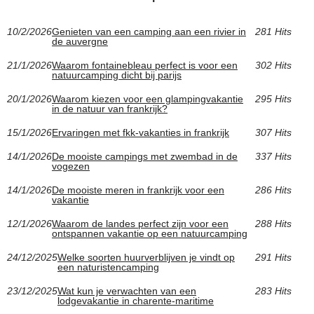
10/2/2026
Genieten van een camping aan een rivier in
281 Hits
de auvergne
21/1/2026
Waarom fontainebleau perfect is voor een
302 Hits
natuurcamping dicht bij parijs
20/1/2026
Waarom kiezen voor een glampingvakantie
295 Hits
in de natuur van frankrijk?
15/1/2026
Ervaringen met fkk-vakanties in frankrijk
307 Hits
14/1/2026
De mooiste campings met zwembad in de
337 Hits
vogezen
14/1/2026
De mooiste meren in frankrijk voor een
286 Hits
vakantie
12/1/2026
Waarom de landes perfect zijn voor een
288 Hits
ontspannen vakantie op een natuurcamping
24/12/2025
Welke soorten huurverblijven je vindt op
291 Hits
een naturistencamping
23/12/2025
Wat kun je verwachten van een
283 Hits
lodgevakantie in charente-maritime