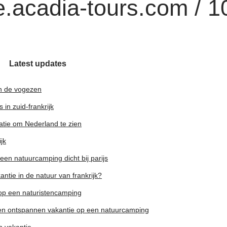
.acadia-tours.com / 1
Latest updates
n de vogezen
in zuid-frankrijk
atie om Nederland te zien
jk
een natuurcamping dicht bij parijs
tie in de natuur van frankrijk?
 op een naturistencamping
een ontspannen vakantie op een natuurcamping